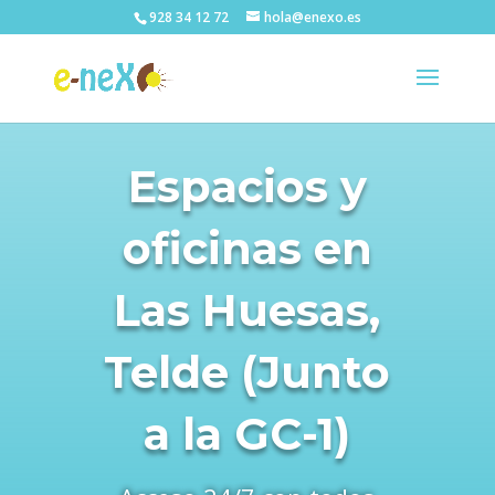
928 34 12 72
hola@enexo.es
Espacios y
oficinas en
Las Huesas,
Telde (Junto
a la GC-1)