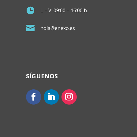

L – V: 09:00 – 16:00 h.

hola@enexo.es
SÍGUENOS